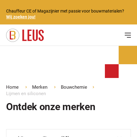
Chauffeur CE of Magazijnier met passie voor bouwmaterialen?
Wij zoeken jou!
Home
Merken
Bouwchemie
Lijmen en siliconen
Ontdek onze merken