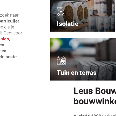
 zoek naar
articulier
Isolatie
n die je
ij Gent voor
alen
,
en
e en
de beste
Tuin en terras
Leus Bouw
bouwwinke