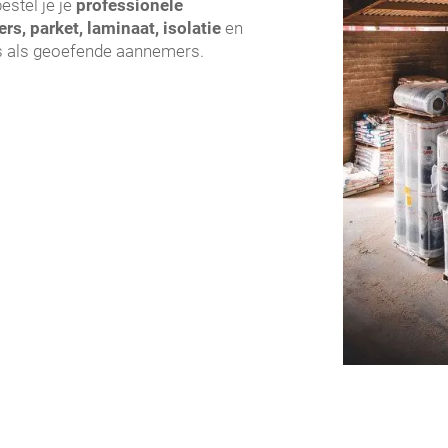
estel je je
professionele
s, parket, laminaat, isolatie
en
s als geoefende aannemers.