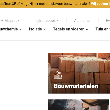
auffeur CE of Magazijnier met passie voor bouwmaterialen?
Wij zoeken j
– Afspraak
Inpiratieboek
Aannemer
Ev
uwchemie
Isolatie
Tegels en vloeren
Tuin en 
Bouwmaterialen