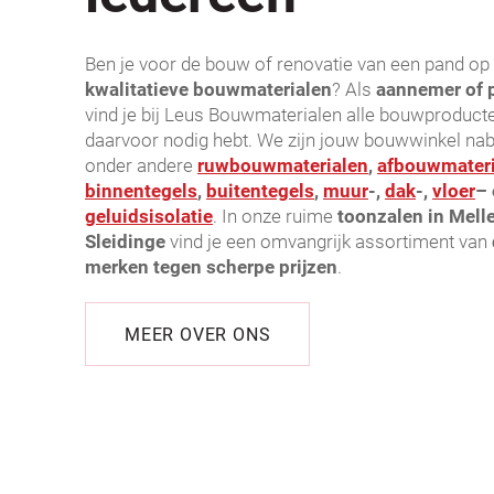
Ben je voor de bouw of renovatie van een pand op
kwalitatieve bouwmaterialen
? Als
aannemer of p
vind je bij Leus Bouwmaterialen alle bouwproducte
daarvoor nodig hebt. We zijn jouw bouwwinkel nab
onder andere
ruwbouwmaterialen
,
afbouwmateri
binnentegels
,
buitentegels
,
muur
-,
dak
-,
vloer
– 
geluidsisolatie
. In onze ruime
toonzalen in Mell
Sleidinge
vind je een omvangrijk assortiment van
merken tegen scherpe prijzen
.
MEER OVER ONS