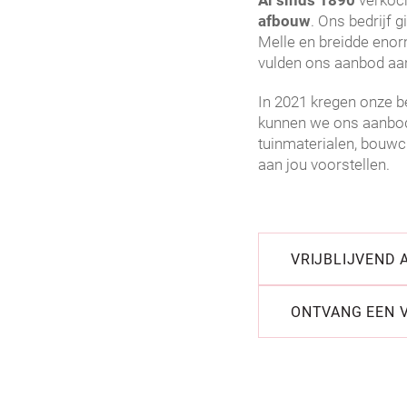
Al sinds 1890
verkoch
afbouw
. Ons bedrijf 
Melle en breidde enor
vulden ons aanbod a
In 2021 kregen onze b
kunnen we ons aanbod 
tuinmaterialen, bouw
aan jou voorstellen.
VRIJBLIJVEND 
ONTVANG EEN V