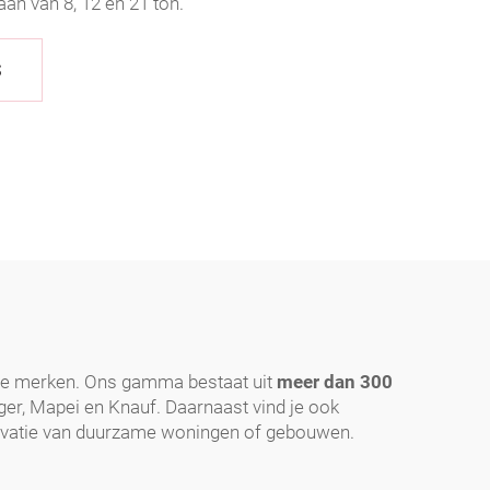
n van 8, 12 en 21 ton.
S
re merken. Ons gamma bestaat uit
meer dan 300
er, Mapei en Knauf. Daarnaast vind je ook
ovatie van duurzame woningen of gebouwen.