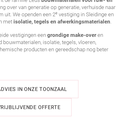
t de familie Leus
bouwmaterialen
voor ruw- en
ging over van generatie op generatie, verhuisde naar
e
m uit. We openden een 2
vestiging in Sleidinge en
an met
isolatie, tegels en afwerkingsmaterialen
.
eide vestigingen een
grondige make-over
en
bouwmaterialen, isolatie, tegels, vloeren,
chemische producten en gereedschap nog beter
ADVIES IN ONZE TOONZAAL
RIJBLIJVENDE OFFERTE