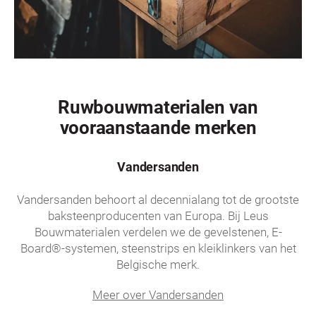
Ruwbouwmaterialen van
vooraanstaande merken
Vandersanden
Vandersanden behoort al decennialang tot de grootste
baksteenproducenten van Europa. Bij Leus
Bouwmaterialen verdelen we de gevelstenen, E-
Board®-systemen, steenstrips en kleiklinkers van het
Belgische merk.
Meer over Vandersanden