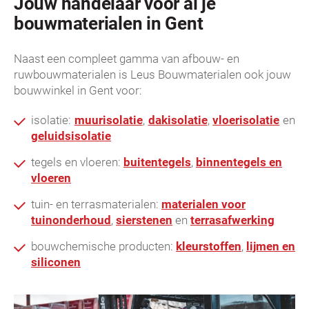
Jouw handelaar voor al je
bouwmaterialen in Gent
Naast een compleet gamma van afbouw- en
ruwbouwmaterialen is Leus Bouwmaterialen ook jouw
bouwwinkel in Gent voor:
isolatie:
muurisolatie
,
dakisolatie
,
vloerisolatie
en
geluidsisolatie
tegels en vloeren:
buitentegels
,
binnentegels en
vloeren
tuin- en terrasmaterialen:
materialen voor
tuinonderhoud
,
sierstenen
en
terrasafwerking
bouwchemische producten:
kleurstoffen
,
lijmen en
siliconen