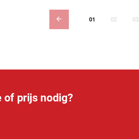
01
02
03
 of prijs nodig?