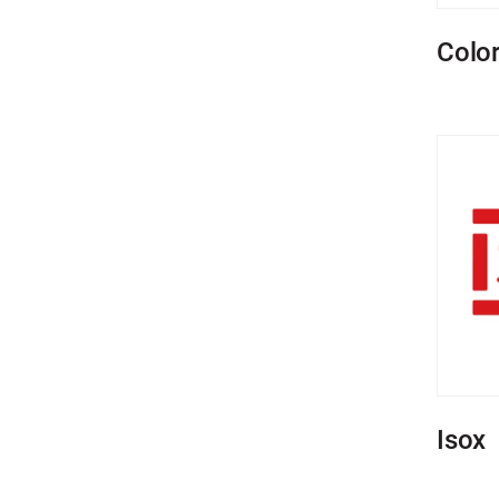
Colo
Isox