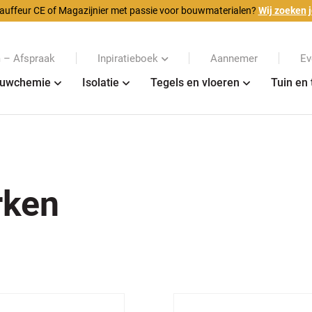
auffeur CE of Magazijnier met passie voor bouwmaterialen?
Wij zoeken j
– Afspraak
Inpiratieboek
Aannemer
Ev
uwchemie
Isolatie
Tegels en vloeren
Tuin en 
rken