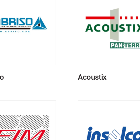
so
Acoustix