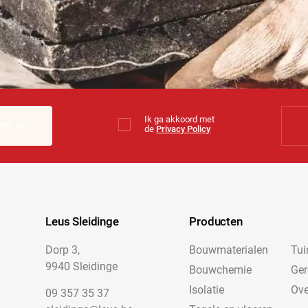
Ik ga akkoord met
de
Privacy Policy
Leus Sleidinge
Producten
Dorp 3,
Bouwmaterialen
Tui
9940 Sleidinge
Bouwchemie
Ge
Isolatie
Ove
09 357 35 37