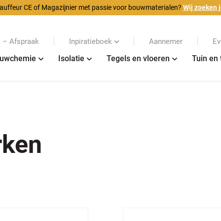
auffeur CE of Magazijnier met passie voor bouwmaterialen?
Wij zoeken j
– Afspraak
Inpiratieboek
Aannemer
Ev
uwchemie
Isolatie
Tegels en vloeren
Tuin en 
rken