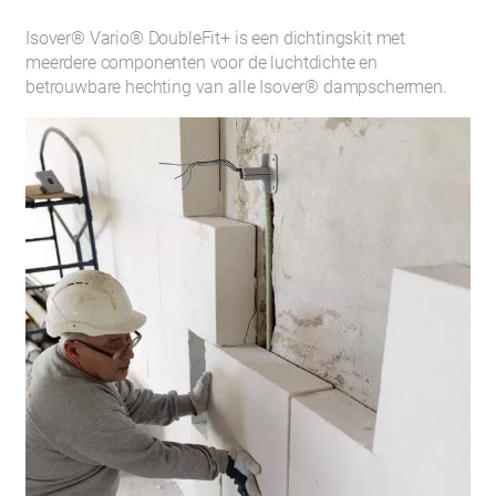
Isover® Vario® DoubleFit+ is een dichtingskit met
meerdere componenten voor de luchtdichte en
betrouwbare hechting van alle Isover® dampschermen.