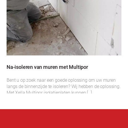
Na-isoleren van muren met Multipor
Bent u op zoek naar een goede oplossing om uw muren
langs de binnenzijde te isoleren? Wij hebben de oplossing.
Met Xella Multipor isolatieplaten kunnen […]