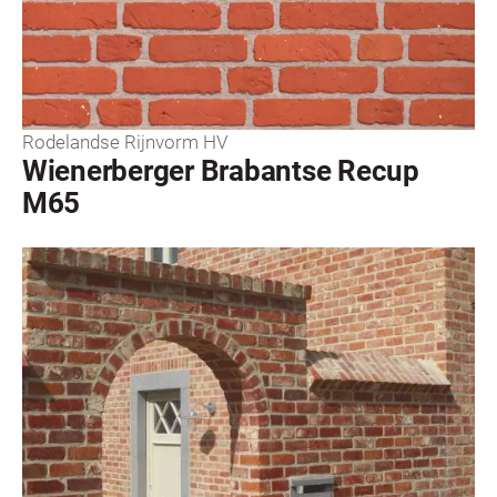
Rodelandse Rijnvorm HV
Wienerberger Brabantse Recup
M65