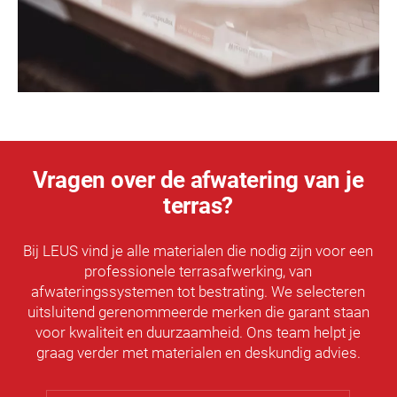
Vragen over de afwatering van je
terras?
Bij LEUS vind je alle materialen die nodig zijn voor een
professionele terrasafwerking, van
afwateringssystemen tot bestrating. We selecteren
uitsluitend gerenommeerde merken die garant staan
voor kwaliteit en duurzaamheid. Ons team helpt je
graag verder met materialen en deskundig advies.