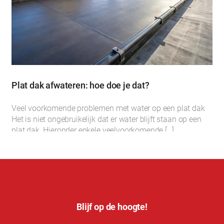
Plat dak afwateren: hoe doe je dat?
Veel voorkomende problemen met water op een plat dak
Het is niet ongebruikelijk dat er water blijft staan op een
plat dak. Hieronder enkele veelvoorkomende […]
Blijf op de hoogte!