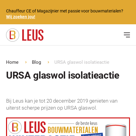
Chauffeur CE of Magazijnier met passie voor bouwmaterialen?
Wij zoeken jou!
Home
Blog
URSA glaswol isolatieactie
URSA glaswol isolatieactie
Bij Leus kan je tot 20 december 2019 genieten van
uiterst scherpe prijzen op URSA glaswol.