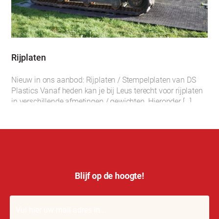
Rijplaten
Nieuw in ons aanbod: Rijplaten / Stempelplaten van DS
Plastics Vanaf heden kan je bij Leus terecht voor rijplaten
in verschillende afmetingen / gewichten. Hieronder […]
Blijf op de hoogte!