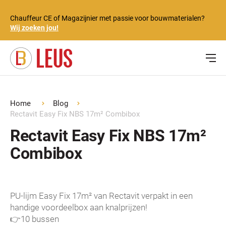
Chauffeur CE of Magazijnier met passie voor bouwmaterialen?
Wij zoeken jou!
Home
Blog
Rectavit Easy Fix NBS 17m² Combibox
Rectavit Easy Fix NBS 17m²
Combibox
PU-lijm Easy Fix 17m² van Rectavit verpakt in een
handige voordeelbox aan knalprijzen!
👉
10 bussen