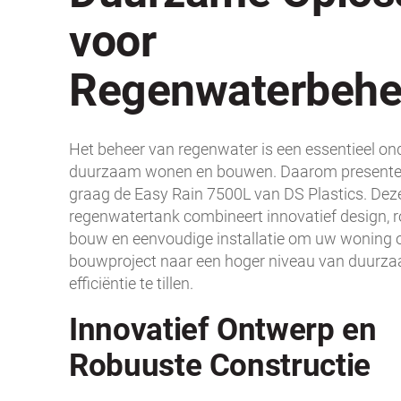
voor
Regenwaterbehe
Het beheer van regenwater is een essentieel on
duurzaam wonen en bouwen. Daarom presente
graag de Easy Rain 7500L van
DS Plastics
. Dez
regenwatertank combineert innovatief design, 
bouw en eenvoudige installatie om uw woning 
bouwproject naar een hoger niveau van duurz
efficiëntie te tillen.
Innovatief Ontwerp en
Robuuste Constructie