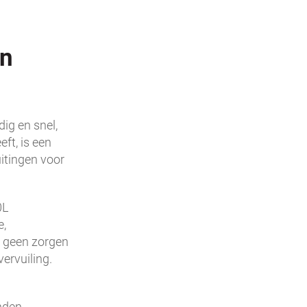
en
ig en snel,
ft, is een
itingen voor
0L
e,
h geen zorgen
ervuiling.
nden