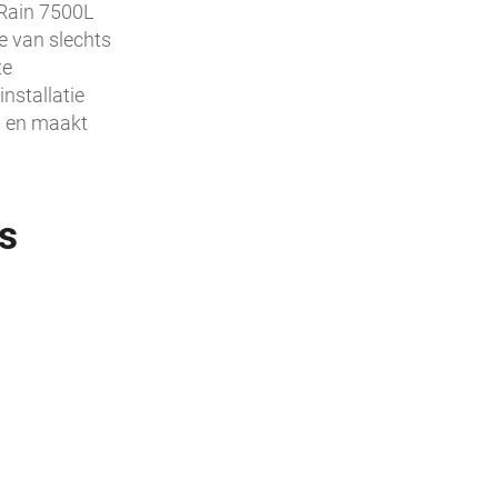
Rain 7500L
e van slechts
te
installatie
en en maakt
s