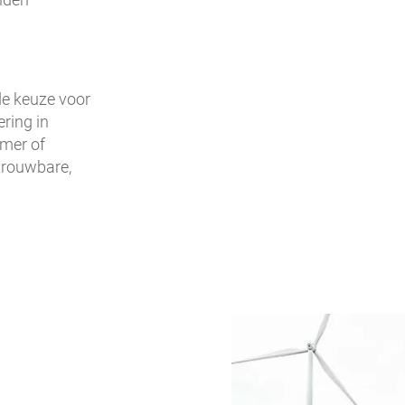
de keuze voor
ring in
emer of
etrouwbare,