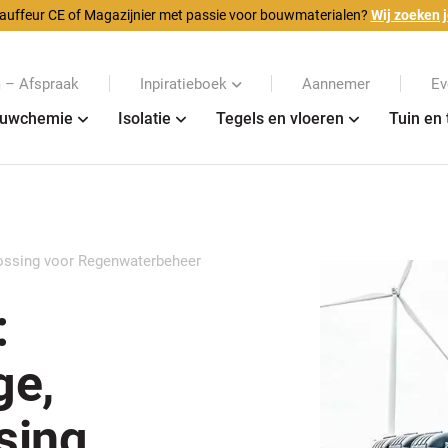
auffeur CE of Magazijnier met passie voor bouwmaterialen?
Wij zoeken j
– Afspraak
Inpiratieboek
Aannemer
Ev
uwchemie
Isolatie
Tegels en vloeren
Tuin en 
ossing voor Regenwaterbeheer
:
ge,
sing