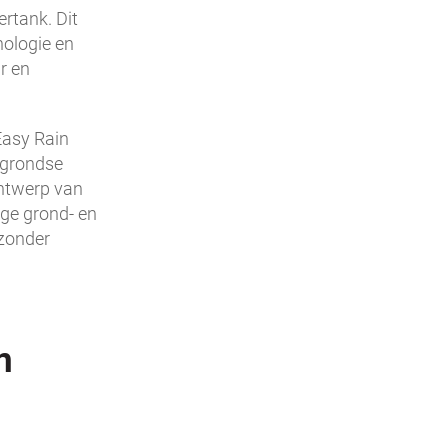
rtank. Dit
nologie en
r en
Easy Rain
rgrondse
ontwerp van
hoge grond- en
 zonder
n