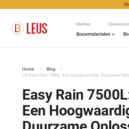
Ch
Merken
Showroom 
Bouwmaterialen
Bo
Home
Blog
DS Easy Rain 7500L: Een Hoogwaardige, Duurzame Opl
Easy Rain 7500L
Een Hoogwaardi
Duurzame Oplos