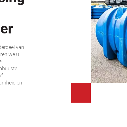
er
derdeel van
ren we u
e
robuuste
of
aamheid en