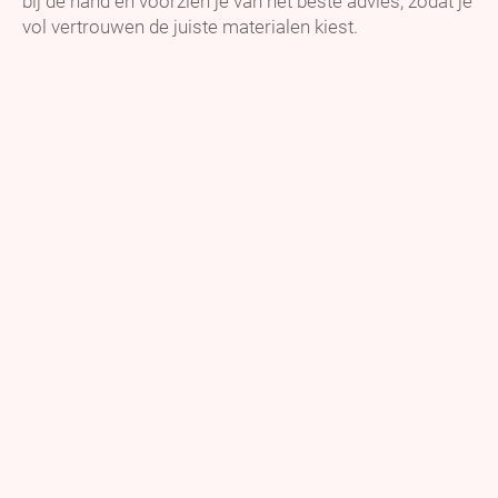
bij de hand en voorzien je van het beste advies, zodat je
vol vertrouwen de juiste materialen kiest.