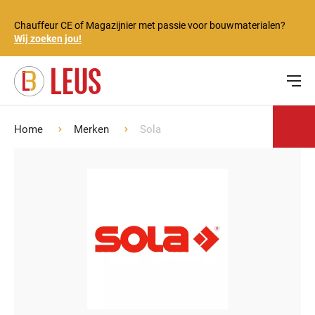
Chauffeur CE of Magazijnier met passie voor bouwmaterialen?
Wij zoeken jou!
Home
Merken
Sola