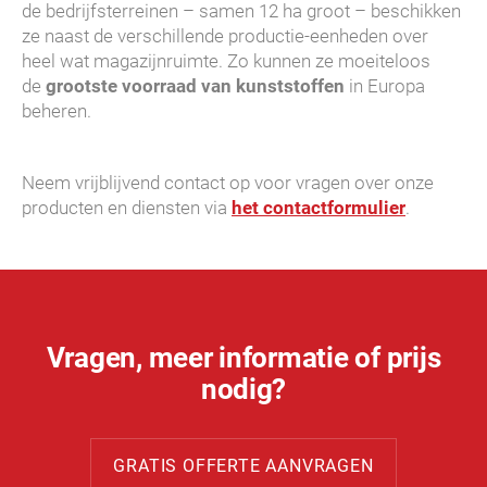
de bedrijfsterreinen – samen 12 ha groot – beschikken
ze naast de verschillende productie-eenheden over
heel wat magazijnruimte. Zo kunnen ze moeiteloos
de
grootste voorraad van kunststoffen
in Europa
beheren.
Neem vrijblijvend contact op voor vragen over onze
producten en diensten via
het contactformulier
.
Vragen, meer informatie of prijs
nodig?
GRATIS OFFERTE AANVRAGEN