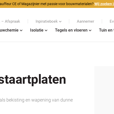
auffeur CE of Magazijnier met passie voor bouwmaterialen?
Wij zoeken j
– Afspraak
Inpiratieboek
Aannemer
Ev
uwchemie
Isolatie
Tegels en vloeren
Tuin en 
taartplaten
 als bekisting en wapening van dunne