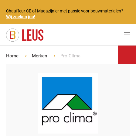
Chauffeur CE of Magazijnier met passie voor bouwmaterialen?
Wij zoeken jou!
Home
Merken
Pro Clima