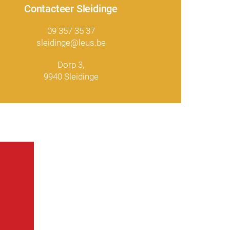
Contacteer Sleidinge
09 357 35 37
sleidinge@leus.be
Dorp 3,
9940 Sleidinge