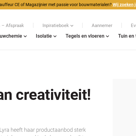
auffeur CE of Magazijnier met passie voor bouwmaterialen?
Wij zoeken j
– Afspraak
Inpiratieboek
Aannemer
Ev
uwchemie
Isolatie
Tegels en vloeren
Tuin en 
n creativiteit!
 Lyra heeft haar productaanbod sterk