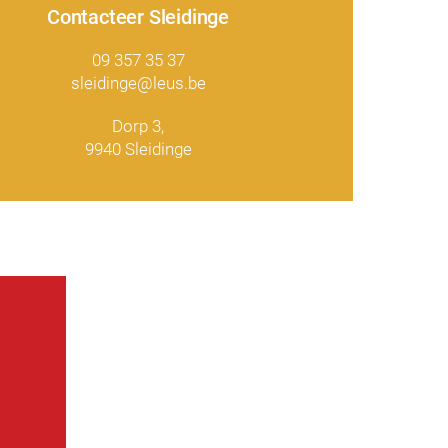
Contacteer Sleidinge
09 357 35 37
sleidinge@leus.be
Dorp 3,
9940 Sleidinge