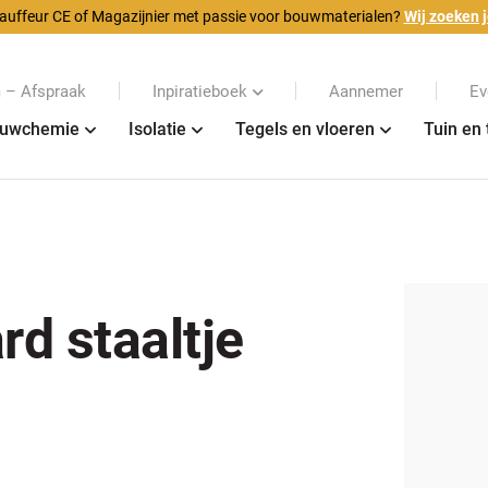
auffeur CE of Magazijnier met passie voor bouwmaterialen?
Wij zoeken j
– Afspraak
Inpiratieboek
Aannemer
Ev
uwchemie
Isolatie
Tegels en vloeren
Tuin en 
rd staaltje