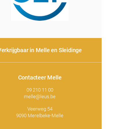
Verkrijgbaar in Melle en Sleidinge
Contacteer Melle
09 210 11 00
melle@leus.be
Veerweg 54
9090 Merelbeke-Melle