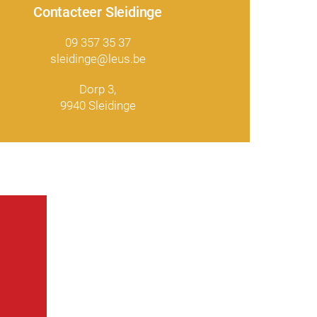
Contacteer Sleidinge
09 357 35 37
sleidinge@leus.be
Dorp 3,
9940 Sleidinge