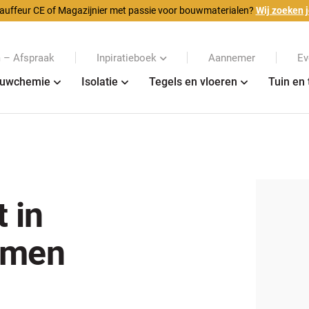
auffeur CE of Magazijnier met passie voor bouwmaterialen?
Wij zoeken j
– Afspraak
Inpiratieboek
Aannemer
Ev
uwchemie
Isolatie
Tegels en vloeren
Tuin en 
t in
emen