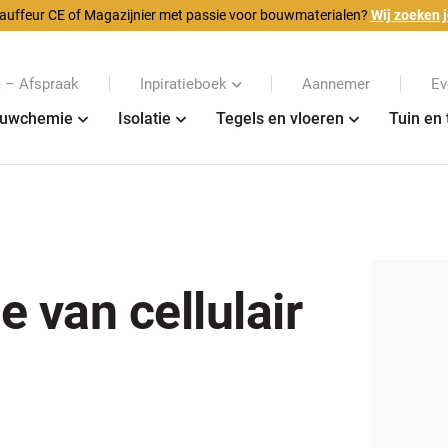
auffeur CE of Magazijnier met passie voor bouwmaterialen?
Wij zoeken j
– Afspraak
Inpiratieboek
Aannemer
Ev
uwchemie
Isolatie
Tegels en vloeren
Tuin en 
e van cellulair