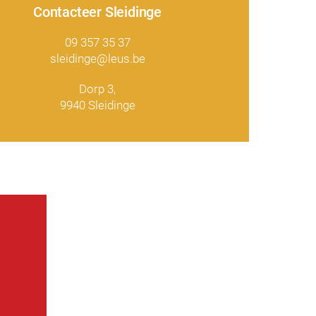
Contacteer Sleidinge
09 357 35 37
sleidinge@leus.be
Dorp 3,
9940 Sleidinge