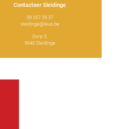
Contacteer Sleidinge
09 357 35 37
sleidinge@leus.be
Dorp 3,
9940 Sleidinge