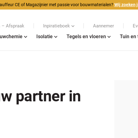
auffeur CE of Magazijnier met passie voor bouwmaterialen?
Wij zoeken j
– Afspraak
Inpiratieboek
Aannemer
Ev
uwchemie
Isolatie
Tegels en vloeren
Tuin en 
uw partner in