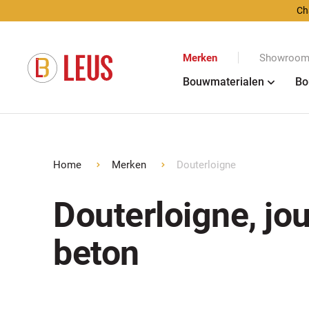
Ch
Merken
Showroom 
Bouwmaterialen
Bo
Home
Merken
Douterloigne
Douterloigne, jo
beton