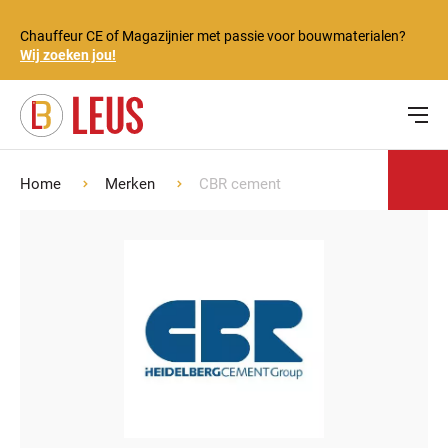
Chauffeur CE of Magazijnier met passie voor bouwmaterialen?
Wij zoeken jou!
Home
Merken
CBR cement